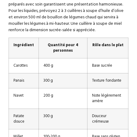
préparés avec soin garantissent une présentation harmonieuse.
Pour les liquides, prévoyez 2 à 3 cuillères à soupe d’huile d’olive
et environ 500 ml de bouillon de légumes chaud qui servira à
mouiller les légumes à mi-hauteur. Une cuillère à soupe de miel
renforce la dimension sucrée-salée si appréciée.
Ingrédient
Quantité pour 4
Rôle dans le plat
personnes
Carottes
400 g
Base sucrée
Panais
300 g
Texture fondante
Navet
200 g
Note légèrement
amère
Patate
300 g
Douceur
douce
crémeuse
Millet
100-200 g
Base sans gluten