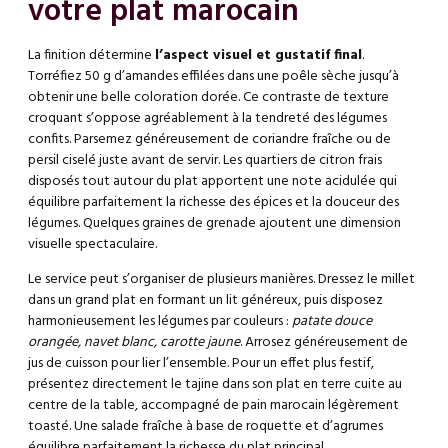
votre plat marocain
La finition détermine
l’aspect visuel et gustatif final
.
Torréfiez 50 g d’amandes effilées dans une poêle sèche jusqu’à
obtenir une belle coloration dorée. Ce contraste de texture
croquant s’oppose agréablement à la tendreté des légumes
confits. Parsemez généreusement de coriandre fraîche ou de
persil ciselé juste avant de servir. Les quartiers de citron frais
disposés tout autour du plat apportent une note acidulée qui
équilibre parfaitement la richesse des épices et la douceur des
légumes. Quelques graines de grenade ajoutent une dimension
visuelle spectaculaire.
Le service peut s’organiser de plusieurs manières. Dressez le millet
dans un grand plat en formant un lit généreux, puis disposez
harmonieusement les légumes par couleurs :
patate douce
orangée, navet blanc, carotte jaune
. Arrosez généreusement de
jus de cuisson pour lier l’ensemble. Pour un effet plus festif,
présentez directement le tajine dans son plat en terre cuite au
centre de la table, accompagné de pain marocain légèrement
toasté. Une salade fraîche à base de roquette et d’agrumes
équilibre parfaitement la richesse du plat principal.