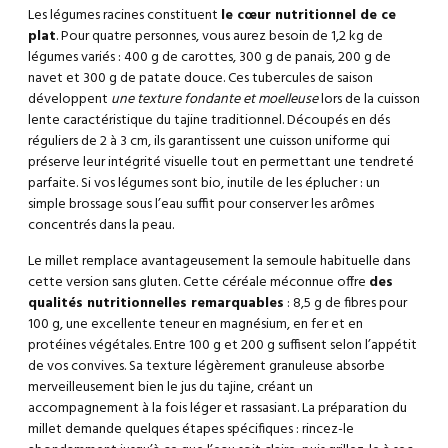
Les légumes racines constituent
le cœur nutritionnel de ce
plat
. Pour quatre personnes, vous aurez besoin de 1,2 kg de
légumes variés : 400 g de carottes, 300 g de panais, 200 g de
navet et 300 g de patate douce. Ces tubercules de saison
développent
une texture fondante et moelleuse
lors de la cuisson
lente caractéristique du tajine traditionnel. Découpés en dés
réguliers de 2 à 3 cm, ils garantissent une cuisson uniforme qui
préserve leur intégrité visuelle tout en permettant une tendreté
parfaite. Si vos légumes sont bio, inutile de les éplucher : un
simple brossage sous l’eau suffit pour conserver les arômes
concentrés dans la peau.
Le millet remplace avantageusement la semoule habituelle dans
cette version sans gluten. Cette céréale méconnue offre
des
qualités nutritionnelles remarquables
: 8,5 g de fibres pour
100 g, une excellente teneur en magnésium, en fer et en
protéines végétales. Entre 100 g et 200 g suffisent selon l’appétit
de vos convives. Sa texture légèrement granuleuse absorbe
merveilleusement bien le jus du tajine, créant un
accompagnement à la fois léger et rassasiant. La préparation du
millet demande quelques étapes spécifiques : rincez-le