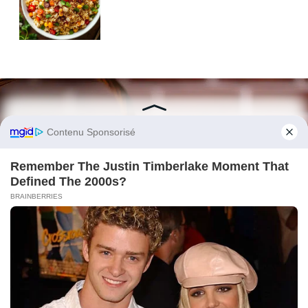
Légal
Contacts
À propos
Paris
Mentions légales
contact@lepaindescopains.fr
Plan du site
06 05 69 97 32