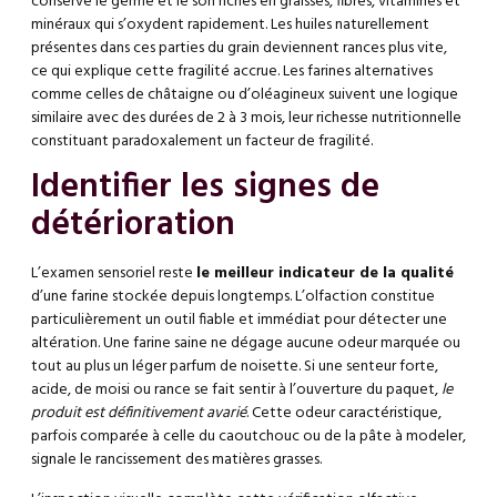
conserve le germe et le son riches en graisses, fibres, vitamines et
minéraux qui s’oxydent rapidement. Les huiles naturellement
présentes dans ces parties du grain deviennent rances plus vite,
ce qui explique cette fragilité accrue. Les farines alternatives
comme celles de châtaigne ou d’oléagineux suivent une logique
similaire avec des durées de 2 à 3 mois, leur richesse nutritionnelle
constituant paradoxalement un facteur de fragilité.
Identifier les signes de
détérioration
L’examen sensoriel reste
le meilleur indicateur de la qualité
d’une farine stockée depuis longtemps. L’olfaction constitue
particulièrement un outil fiable et immédiat pour détecter une
altération. Une farine saine ne dégage aucune odeur marquée ou
tout au plus un léger parfum de noisette. Si une senteur forte,
acide, de moisi ou rance se fait sentir à l’ouverture du paquet,
le
produit est définitivement avarié
. Cette odeur caractéristique,
parfois comparée à celle du caoutchouc ou de la pâte à modeler,
signale le rancissement des matières grasses.