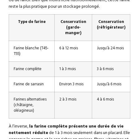
ou de rancir. Bien que moins riche nutritionnellement, cette farine
reste la plus pratique pour un stockage prolongé.
Type de farine
Conservation
Conservation
(garde-
(réfrigérateur)
manger)
Farine blanche (T45-
6 à 12 mois
Jusqu’à 24 mois
T55)
Farine complète
1 à 3 mois
3 à 6 mois
Farine de sarrasin
Environ 3 mois
Jusqu’à 6 mois
Farines alternatives
2 à 3 mois
4 à 6 mois
(châtaigne,
oléagineux)
À l’inverse,
la farine complète présente une durée de vie
nettement réduite
de 1 à 3 mois seulement dans un placard. Elle