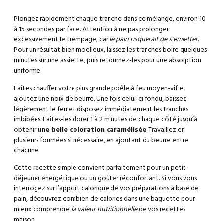
Plongez rapidement chaque tranche dans ce mélange, environ 10
à 15 secondes par face. Attention à ne pas prolonger
excessivement le trempage, car
le pain risquerait de s’émietter
.
Pour un résultat bien moelleux, laissez les tranches boire quelques
minutes sur une assiette, puis retournez-les pour une absorption
uniforme.
Faites chauffer votre plus grande poêle à feu moyen-vif et
ajoutez une noix de beurre. Une fois celui-ci fondu, baissez
légèrement le feu et disposez immédiatement les tranches
imbibées. Faites-les dorer 1 à 2 minutes de chaque côté jusqu’à
obtenir
une belle coloration caramélisée
. Travaillez en
plusieurs fournées si nécessaire, en ajoutant du beurre entre
chacune.
Cette recette simple convient parfaitement pour un petit-
déjeuner énergétique ou un goûter réconfortant. Si vous vous
interrogez sur l’apport calorique de vos préparations à base de
pain, découvrez
combien de calories dans une baguette
pour
mieux comprendre
la valeur nutritionnelle
de vos recettes
maison.