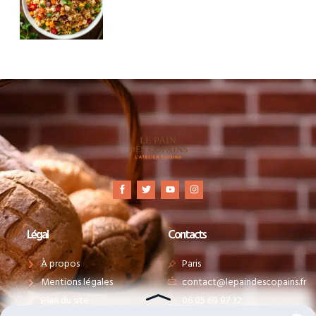
Légal
Contacts
À propos
Paris
Mentions légales
contact@lepaindescopains.fr
Plan du site
06 05 69 97 32